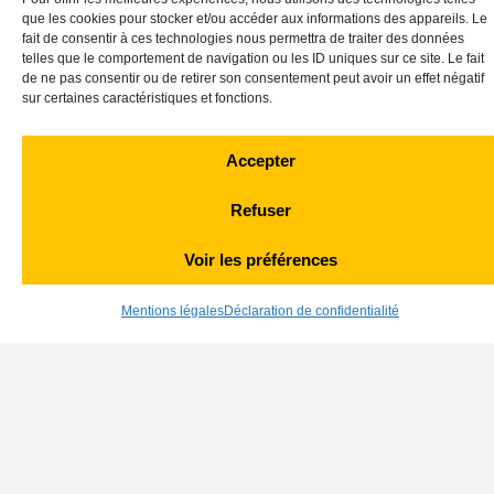
que les cookies pour stocker et/ou accéder aux informations des appareils. Le
Afin d’accompagner notre croissance,
fait de consentir à ces technologies nous permettra de traiter des données
LBGE ÉNERGIE
recrute
des installateurs
telles que le comportement de navigation ou les ID uniques sur ce site. Le fait
de ne pas consentir ou de retirer son consentement peut avoir un effet négatif
débutants et confirmés pour réaliser des
sur certaines caractéristiques et fonctions.
chantiers de pose de champs
Accepter
photovoltaïques (panneaux, onduleur,
câblage, coffret électrique, …) auprès de
Refuser
clients professionnels (industriels,
Voir les préférences
tertiaires, agricoles et collectivités).
Mentions légales
Déclaration de confidentialité
Missions :
Préparation et pose des systèmes de
fixations des panneaux conformément
aux prescriptions ;
Pose des panneaux photovoltaïques ;