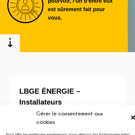
pourvoir, l’un d’entre eux
est sûrement fait pour
vous.
LBGE ÉNERGIE –
Installateurs
Photovoltaïques H/F –
Gérer le consentement aux
cookies
Débutants et Confirmés
Pour offrir les meilleures expériences, nous utilisons des technologies telles