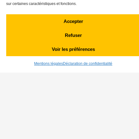
sur certaines caractéristiques et fonctions.
Bureau d’études
Accepter
Refuser
Voir les préférences
Mentions légales
Déclaration de confidentialité
Nos techniciens et ingénieurs travaillent en
étroite collaboration avec l’ensemble de nos
métiers à savoir:
L’équipe commerciale
Les conducteurs de travaux
Les équipes chantier